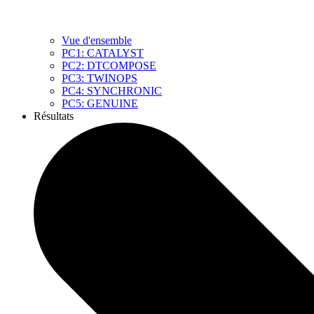
Vue d'ensemble
PC1: CATALYST
PC2: DTCOMPOSE
PC3: TWINOPS
PC4: SYNCHRONIC
PC5: GENUINE
Résultats