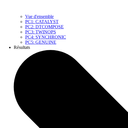
Vue d'ensemble
PC1: CATALYST
PC2: DTCOMPOSE
PC3: TWINOPS
PC4: SYNCHRONIC
PC5: GENUINE
Résultats